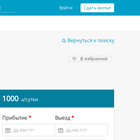
Войти
Сдать жилье
Вернуться к поиску
В избранное
1000
/сутки
a
Прибытие
Выезд