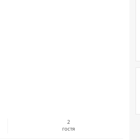
2
гостя