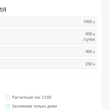
ия
1000
a
900
a
/сутки
900
a
250
a
Расчетный час 12:00
Заселение только днем