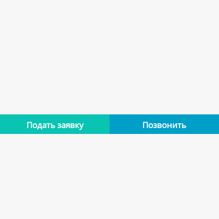
Подать заявку
Позвонить
Нет отзывов
Оставьте отзыв об этой квартире, если останавливались в
ней. Помогите другим сделать правильный выбор.
Оставить отзыв